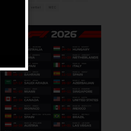
verstappen
vettel
WEC