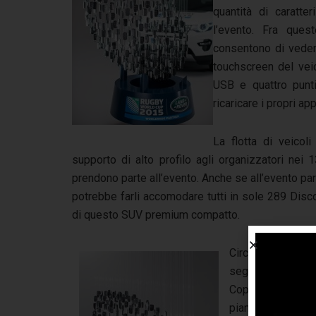
quantità di caratte
l’evento. Fra ques
consentono di veder
touchscreen del veic
USB e quattro punti
ricaricare i propri a
La flotta di veicol
supporto di alto profilo agli organizzatori nei
prendono parte all’evento. Anche se all’evento par
potrebbe farli accomodare tutti in sole 289 Disco
di questo SUV premium compatto.
Circa 2,3 milioni
seguiranno l’eve
Coppa del Mondo
pianeta. Il Torne