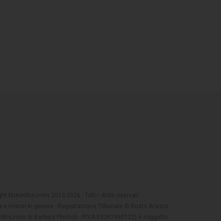
t MotoriNoLimits 2013-2026 - Tutti i diritti riservati
 e motori in genere - Registrazione Tribunale di Busto Arsizio
oriNoLimits di Barbara Premoli - P.IVA 03397990122) è soggetto