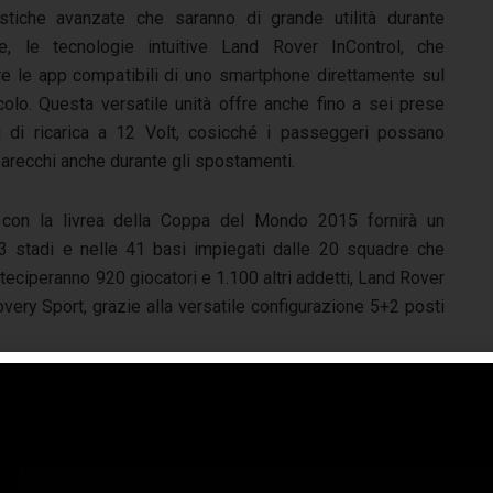
ristiche avanzate che saranno di grande utilità durante
te, le tecnologie intuitive Land Rover InControl, che
e le app compatibili di uno smartphone direttamente sul
olo. Questa versatile unità offre anche fino a sei prese
 di ricarica a 12 Volt, cosicché i passeggeri possano
pparecchi anche durante gli spostamenti.
i con la livrea della Coppa del Mondo 2015 fornirà un
 13 stadi e nelle 41 basi impiegati dalle 20 squadre che
teciperanno 920 giocatori e 1.100 altri addetti, Land Rover
very Sport, grazie alla versatile configurazione 5+2 posti
 di spettatori allo stadio e altri 4 miliardi di fan che
nto attraverso le TV di 200 Paesi del mondo, fanno della
 di Rugby 2015 uno dei maggiori eventi sportivi del
o inizia il 18 settembre e la finale verrà giocata sabato 31