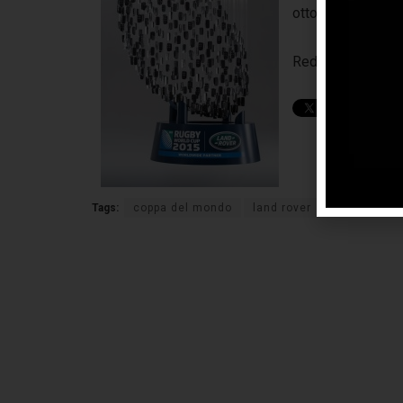
ottobre allo stad
Redazione
Motor
Tags:
coppa del mondo
land rover
rugby