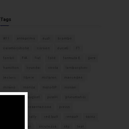
Tags
#F1
anteprima
audi
brembo
caratteristiche
citroen
ducati
F1
ferrari
FIA
fiat
ford
formula E
gara
hamilton
hyundai
imola
lamborghini
leclerc
libere
mclaren
mercedes
milano
monza
motoGP
nissan
orari TV
peugeot
pirelli
pneumatici
porsche
presentazione
prezzi
qualifiche
rally
red bull
renault
sainz
sebastian vettel
sicurezza
sky
test