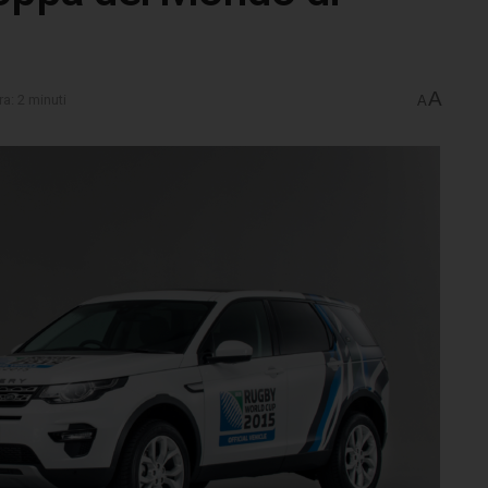
A
ra: 2 minuti
A