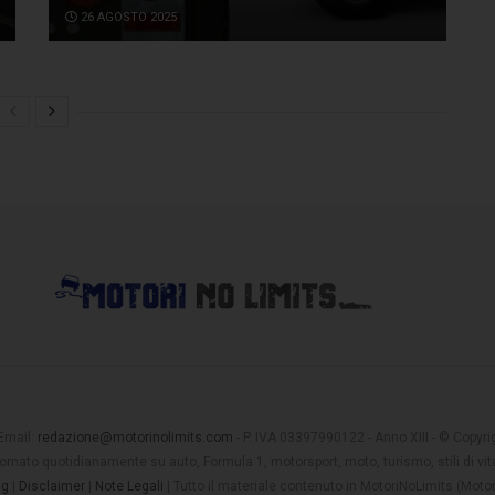
26 AGOSTO 2025
 Email:
redazione@motorinolimits.com
- P. IVA 03397990122 - Anno XIII - © Copyrigh
rnato quotidianamente su auto, Formula 1, motorsport, moto, turismo, stili di vita
ng
|
Disclaimer
|
Note Legali
| Tutto il materiale contenuto in MotoriNoLimits (Mot