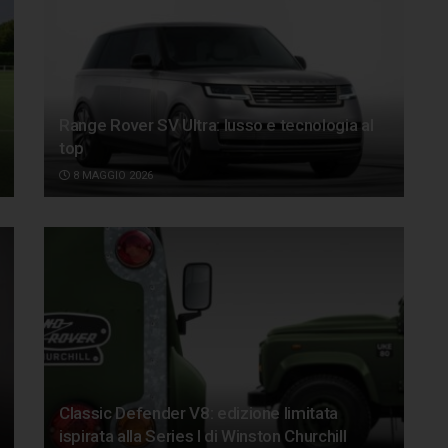
Range Rover SV Ultra: lusso e tecnologia al
top
8 MAGGIO 2026
Classic Defender V8: edizione limitata
ispirata alla Series I di Winston Churchill