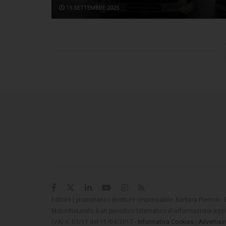
15 SETTEMBRE 2025
Editore | proprietario | direttore responsabile: Barbara Premoli -
MotoriNoLimits è un periodico telematico di informazione aggio
(VA) n. 03/17 del 11/04/2017 -
Informativa Cookies
|
Advertisi