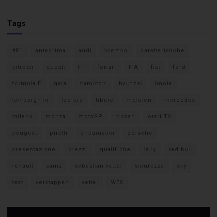
Tags
#F1
anteprima
audi
brembo
caratteristiche
citroen
ducati
F1
ferrari
FIA
fiat
ford
formula E
gara
hamilton
hyundai
imola
lamborghini
leclerc
libere
mclaren
mercedes
milano
monza
motoGP
nissan
orari TV
peugeot
pirelli
pneumatici
porsche
presentazione
prezzi
qualifiche
rally
red bull
renault
sainz
sebastian vettel
sicurezza
sky
test
verstappen
vettel
WEC