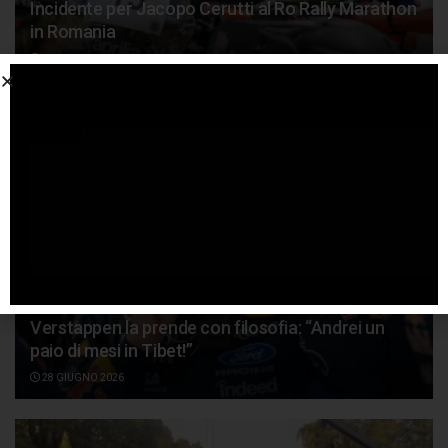
Incidente per Jacopo Cerutti al Ro Rally Marathon
in Romania
18 LUGLIO 2026
Verstappen la prende con filosofia: “Andrei un
paio di mesi in Tibet!”
28 GIUGNO 2026