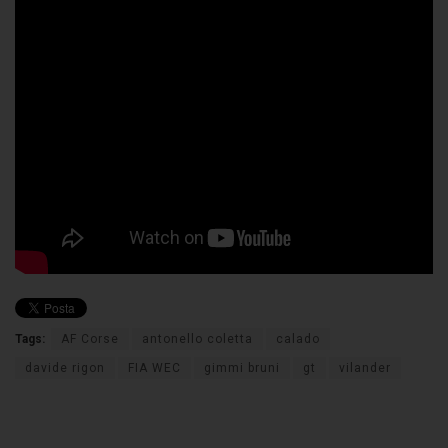
Tags:
AF Corse
antonello coletta
calado
davide rigon
FIA WEC
gimmi bruni
gt
vilander