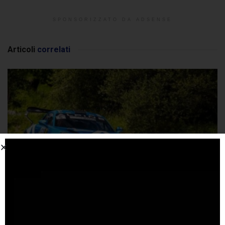
SPONSORIZZATO DA ADSENSE
Articoli
correlati
Nuove vetture GT possono correre nei rally
italiani
18 LUGLIO 2026