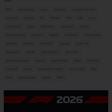
#F1
anteprima
audi
brembo
caratteristiche
citroen
ducati
F1
ferrari
FIA
fiat
ford
formula E
gara
hamilton
hyundai
imola
lamborghini
leclerc
libere
mclaren
mercedes
milano
monza
motoGP
nissan
orari TV
peugeot
pirelli
pneumatici
porsche
presentazione
prezzi
qualifiche
rally
red bull
renault
sainz
sebastian vettel
sicurezza
sky
test
verstappen
vettel
WEC