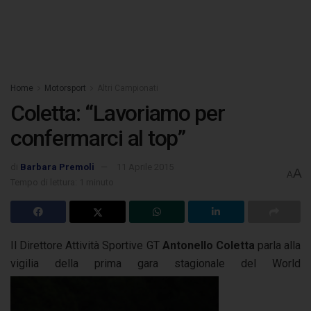
Home
Motorsport
Altri Campionati
Coletta: “Lavoriamo per
confermarci al top”
di
Barbara Premoli
11 Aprile 2015
A
A
Tempo di lettura: 1 minuto
Il Direttore Attività Sportive GT
Antonello Coletta
parla alla
vigilia della prima gara stagionale del World