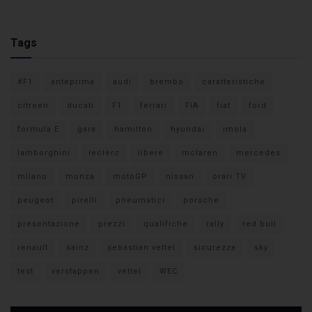
Tags
#F1
anteprima
audi
brembo
caratteristiche
citroen
ducati
F1
ferrari
FIA
fiat
ford
formula E
gara
hamilton
hyundai
imola
lamborghini
leclerc
libere
mclaren
mercedes
milano
monza
motoGP
nissan
orari TV
peugeot
pirelli
pneumatici
porsche
presentazione
prezzi
qualifiche
rally
red bull
renault
sainz
sebastian vettel
sicurezza
sky
test
verstappen
vettel
WEC