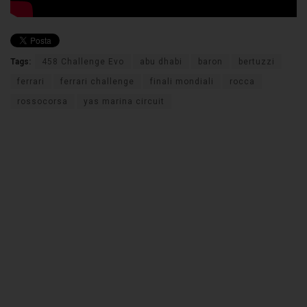
Tags:
458 Challenge Evo
abu dhabi
baron
bertuzzi
ferrari
ferrari challenge
finali mondiali
rocca
rossocorsa
yas marina circuit