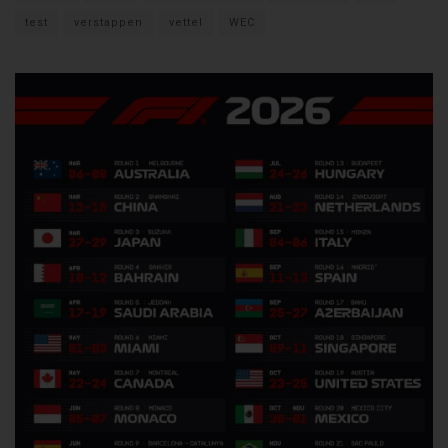
test
verstappen
vettel
WEC