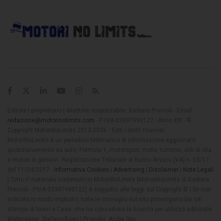
Editore | proprietario | direttore responsabile: Barbara Premoli - Email:
redazione@motorinolimits.com
- P. IVA 03397990122 - Anno XIII - ©
Copyright MotoriNoLimits 2013-2026 - Tutti i diritti riservati
MotoriNoLimits è un periodico telematico di informazione aggiornato
quotidianamente su auto, Formula 1, motorsport, moto, turismo, stili di vita
e motori in genere - Registrazione Tribunale di Busto Arsizio (VA) n. 03/17
del 11/04/2017 -
Informativa Cookies
|
Advertising
|
Disclaimer
|
Note Legali
| Tutto il materiale contenuto in MotoriNoLimits (MotoriNoLimits di Barbara
Premoli - P.IVA 03397990122) è soggetto alle leggi sul Copyright © | Se non
indicato in modo esplicito, tutte le immagini sul sito provengono dai siti
stampa di team e Case, che ne concedono la licenza per utilizzo editoriale
Webmaster: Stefano Boeri | Provider: Aruba Spa