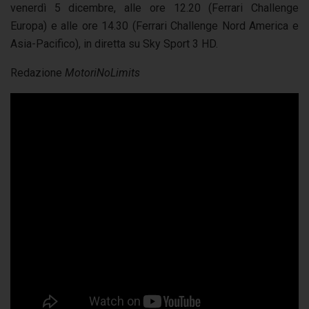
venerdì 5 dicembre, alle ore 12.20 (Ferrari Challenge
Europa) e alle ore 14.30 (Ferrari Challenge Nord America e
Asia-Pacifico), in diretta su Sky Sport 3 HD.
Redazione
MotoriNoLimits