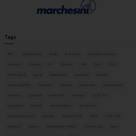
Tags
#F1
anteprima
audi
brembo
caratteristiche
citroen
ducati
F1
ferrari
FIA
fiat
ford
formula E
gara
hamilton
hyundai
imola
lamborghini
leclerc
libere
mclaren
mercedes
milano
monza
motoGP
nissan
orari TV
peugeot
pirelli
pneumatici
porsche
presentazione
prezzi
qualifiche
rally
red bull
renault
sainz
sebastian vettel
sicurezza
sky