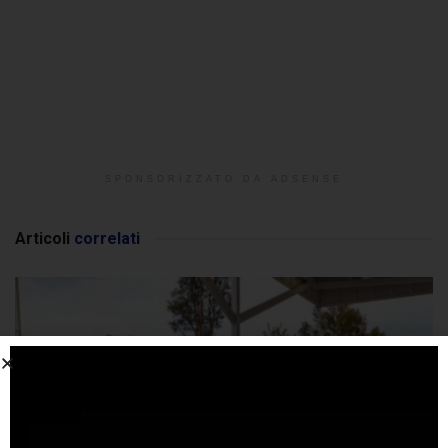
SPONSORIZZATO DA ADSENSE
Articoli
correlati