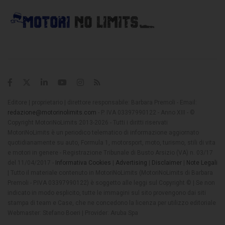
Editore | proprietario | direttore responsabile: Barbara Premoli - Email:
redazione@motorinolimits.com
- P. IVA 03397990122 - Anno XIII - ©
Copyright MotoriNoLimits 2013-2026 - Tutti i diritti riservati
MotoriNoLimits è un periodico telematico di informazione aggiornato
quotidianamente su auto, Formula 1, motorsport, moto, turismo, stili di vita
e motori in genere - Registrazione Tribunale di Busto Arsizio (VA) n. 03/17
del 11/04/2017 -
Informativa Cookies
|
Advertising
|
Disclaimer
|
Note Legali
| Tutto il materiale contenuto in MotoriNoLimits (MotoriNoLimits di Barbara
Premoli - P.IVA 03397990122) è soggetto alle leggi sul Copyright © | Se non
indicato in modo esplicito, tutte le immagini sul sito provengono dai siti
stampa di team e Case, che ne concedono la licenza per utilizzo editoriale
Webmaster: Stefano Boeri | Provider: Aruba Spa