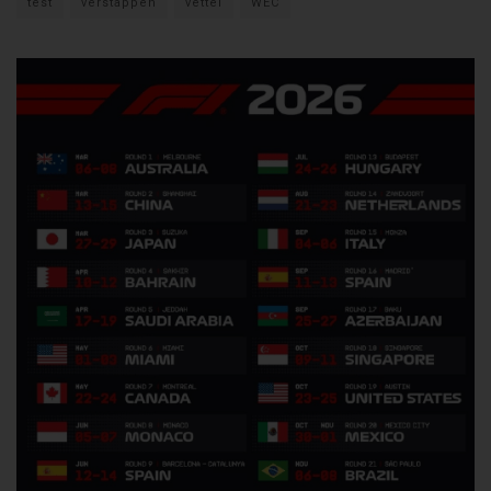
test
verstappen
vettel
WEC