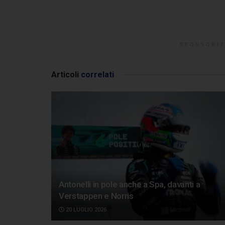
SPONSORIZ
Articoli
correlati
Antonelli in pole anche a Spa, davanti a
Verstappen e Norris
20 LUGLIO 2026