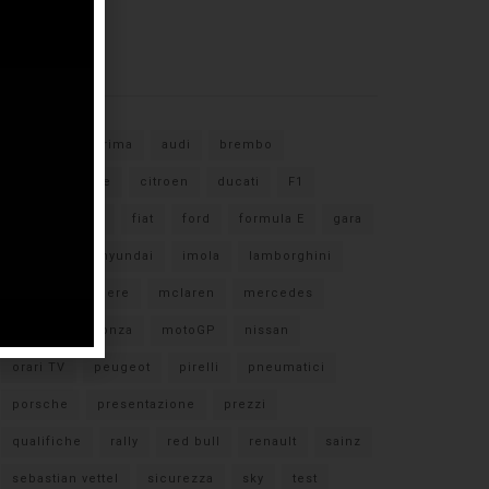
Tags
#F1
anteprima
audi
brembo
caratteristiche
citroen
ducati
F1
ferrari
FIA
fiat
ford
formula E
gara
hamilton
hyundai
imola
lamborghini
leclerc
libere
mclaren
mercedes
milano
monza
motoGP
nissan
orari TV
peugeot
pirelli
pneumatici
porsche
presentazione
prezzi
qualifiche
rally
red bull
renault
sainz
sebastian vettel
sicurezza
sky
test