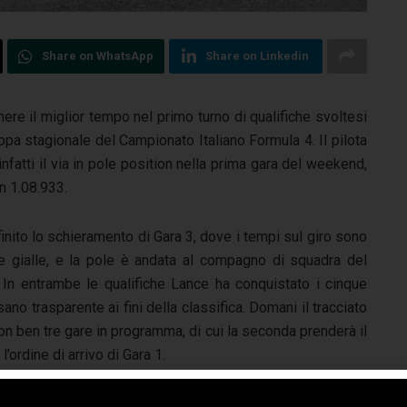
Share on WhatsApp
Share on Linkedin
nere il miglior tempo nel primo turno di qualifiche svoltesi
ppa stagionale del Campionato Italiano Formula 4. Il pilota
fatti il via in pole position nella prima gara del weekend,
in 1.08.933.
inito lo schieramento di Gara 3, dove i tempi sul giro sono
re gialle, e la pole è andata al compagno di squadra del
n entrambe le qualifiche Lance ha conquistato i cinque
ano trasparente ai fini della classifica. Domani il tracciato
on ben tre gare in programma, di cui la seconda prenderà il
’ordine di arrivo di Gara 1.