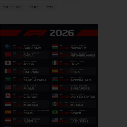
verstappen
vettel
WEC