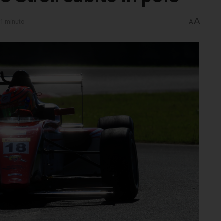
A
 1 minuto
A