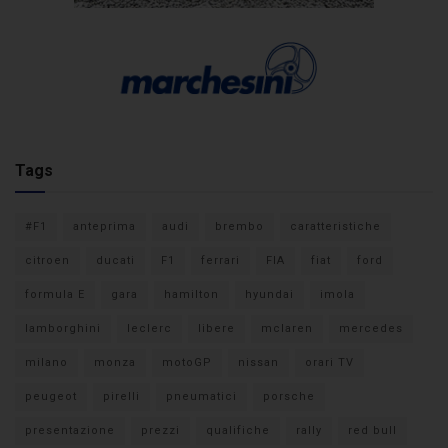
Tags
#F1
anteprima
audi
brembo
caratteristiche
citroen
ducati
F1
ferrari
FIA
fiat
ford
formula E
gara
hamilton
hyundai
imola
lamborghini
leclerc
libere
mclaren
mercedes
milano
monza
motoGP
nissan
orari TV
peugeot
pirelli
pneumatici
porsche
presentazione
prezzi
qualifiche
rally
red bull