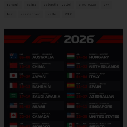
renault
sainz
sebastian vettel
sicurezza
sky
test
verstappen
vettel
WEC