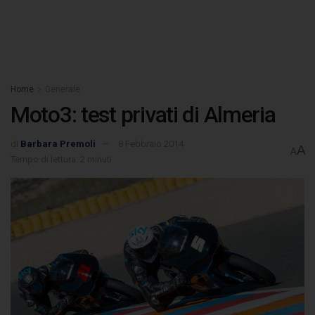
Home
Generale
Moto3: test privati di Almeria
di
Barbara Premoli
8 Febbraio 2014
A
A
Tempo di lettura: 2 minuti