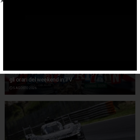
MotoGP Gran Bretagna 2026 e IndyCar Portland:
gli orari del weekend in TV
5 AGOSTO 2026