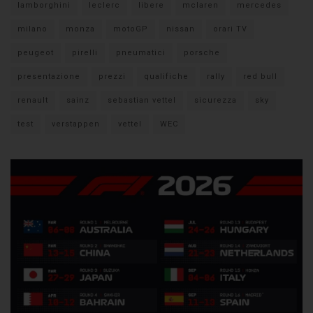
lamborghini
leclerc
libere
mclaren
mercedes
milano
monza
motoGP
nissan
orari TV
peugeot
pirelli
pneumatici
porsche
presentazione
prezzi
qualifiche
rally
red bull
renault
sainz
sebastian vettel
sicurezza
sky
test
verstappen
vettel
WEC