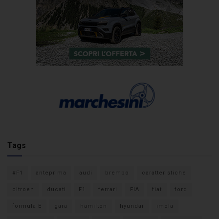
Tags
#F1
anteprima
audi
brembo
caratteristiche
citroen
ducati
F1
ferrari
FIA
fiat
ford
formula E
gara
hamilton
hyundai
imola