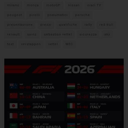
milano
monza
motoGP
nissan
orari TV
peugeot
pirelli
pneumatici
porsche
presentazione
prezzi
qualifiche
rally
red bull
renault
sainz
sebastian vettel
sicurezza
sky
test
verstappen
vettel
WEC