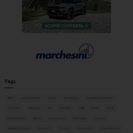
Tags
#F1
anteprima
audi
brembo
caratteristiche
citroen
ducati
F1
ferrari
FIA
fiat
ford
formula E
gara
hamilton
hyundai
imola
lamborghini
leclerc
libere
mclaren
mercedes