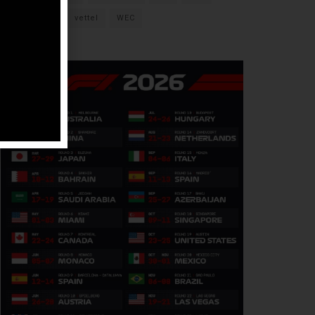
verstappen
vettel
WEC