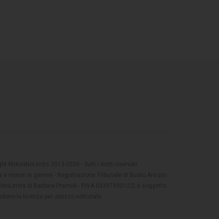
t MotoriNoLimits 2013-2026 - Tutti i diritti riservati
 e motori in genere - Registrazione Tribunale di Busto Arsizio
oriNoLimits di Barbara Premoli - P.IVA 03397990122) è soggetto
dono la licenza per utilizzo editoriale