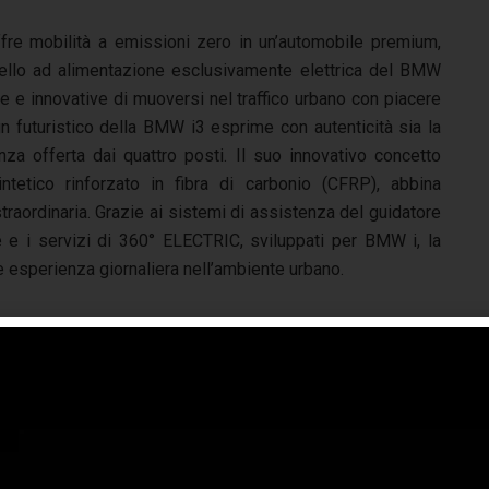
fre mobilità a emissioni zero in un’automobile premium,
dello ad alimentazione esclusivamente elettrica del BMW
 e innovative di muoversi nel traffico urbano con piacere
sign futuristico della BMW i3 esprime con autenticità sia la
enza offerta dai quattro posti. Il suo innovativo concetto
intetico rinforzato in fibra di carbonio (CFRP), abbina
straordinaria. Grazie ai sistemi di assistenza del guidatore
 e i servizi di 360° ELECTRIC, sviluppati per BMW i, la
e esperienza giornaliera nell’ambiente urbano.
enza di punta di 125 kW/170 CV e una coppia massima di
 posteriori attraverso un cambio a rapporto unico.
e celle di una batteria agli ioni di litio, integrata nel
, dovuto alla configurazione (bassa e centrale) dell’unità
masse tra gli assi contribuiscono ulteriormente all’agilità e
naliero la batteria offre un’autonomia massima di 130-160