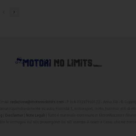
 Email:
redazione@motorinolimits.com
- P. IVA 03397990122 - Anno XIII - © Copyrigh
rnato quotidianamente su auto, Formula 1, motorsport, moto, turismo, stili di vita
ng
|
Disclaimer
|
Note Legali
| Tutto il materiale contenuto in MotoriNoLimits (Mot
 tutte le immagini sul sito provengono dai siti stampa di team e Case, che ne conce