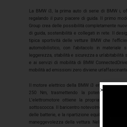
La BMW i3, la prima auto di serie di BMW i, of
regalando il puro piacere di guida. Il primo mo
Group crea delle possibilità completamente nuove
di guida, sostenibilità e collegati in rete. Il de
tipica sportività delle vetture BMW che l’effici
automobilistico, con l’abitacolo in materiale s
leggerezza, stabilità e sicurezza a un’abitabilità 
e ai servizi di mobilità di BMW ConnectedDrive
mobilità ad emissioni zero diviene un’affascinant
Il motore elettrico della BMW i3 eroga una pot
250 Nm, trasmettendo la potenza alle ruote
L’elettromotore ottiene la propria energia dall
sottoscocca. Il baricentro notevolmente abbassato
delle batterie, e la ripartizione equilibrata delle 
maneggevolezza della vettura. Nel traffico gior