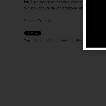
km; l’approvvigionamento di energia viene assicu
Wallbox oppure da una stazione pubblica di carica
Barbara Premoli
Tags:
bmw
i3
no smog mobility