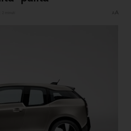
A
: 2 minuti
A