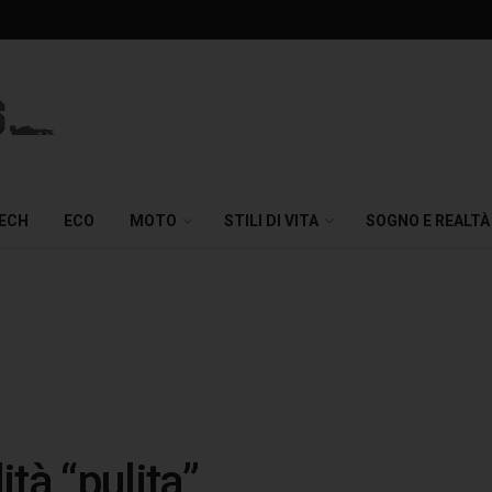
TECH
ECO
MOTO
STILI DI VITA
SOGNO E REALTÀ
tà “pulita”