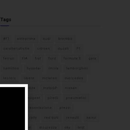
Tags
#F1
anteprima
audi
brembo
caratteristiche
citroen
ducati
F1
ferrari
FIA
fiat
ford
formula E
gara
hamilton
hyundai
imola
lamborghini
leclerc
libere
mclaren
mercedes
milano
monza
motoGP
nissan
orari TV
peugeot
pirelli
pneumatici
porsche
presentazione
prezzi
qualifiche
rally
red bull
renault
sainz
sebastian vettel
sicurezza
sky
test