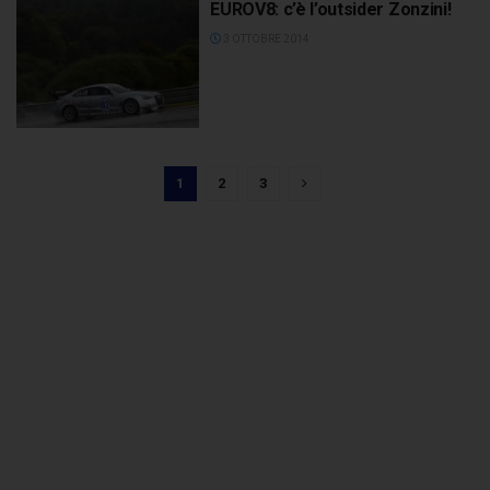
EUROV8: c’è l’outsider Zonzini!
3 OTTOBRE 2014
1
2
3