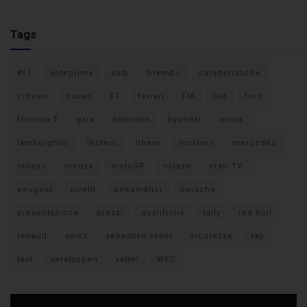
Tags
#F1
anteprima
audi
brembo
caratteristiche
citroen
ducati
F1
ferrari
FIA
fiat
ford
formula E
gara
hamilton
hyundai
imola
lamborghini
leclerc
libere
mclaren
mercedes
milano
monza
motoGP
nissan
orari TV
peugeot
pirelli
pneumatici
porsche
presentazione
prezzi
qualifiche
rally
red bull
renault
sainz
sebastian vettel
sicurezza
sky
test
verstappen
vettel
WEC