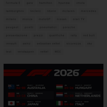
formula E
gara
hamilton
hyundai
imola
lamborghini
leclerc
libere
mclaren
mercedes
milano
monza
motoGP
nissan
orari TV
peugeot
pirelli
pneumatici
porsche
presentazione
prezzi
qualifiche
rally
red bull
renault
sainz
sebastian vettel
sicurezza
sky
test
verstappen
vettel
WEC