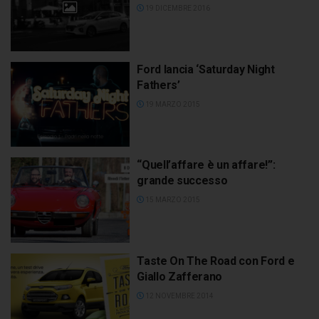
19 DICEMBRE 2016
Ford lancia ‘Saturday Night
Fathers’
19 MARZO 2015
“Quell’affare è un affare!”:
grande successo
15 MARZO 2015
Taste On The Road con Ford e
Giallo Zafferano
12 NOVEMBRE 2014