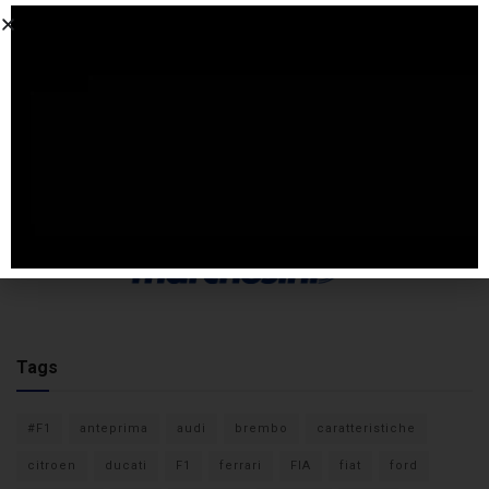
Tags
#F1
anteprima
audi
brembo
caratteristiche
citroen
ducati
F1
ferrari
FIA
fiat
ford