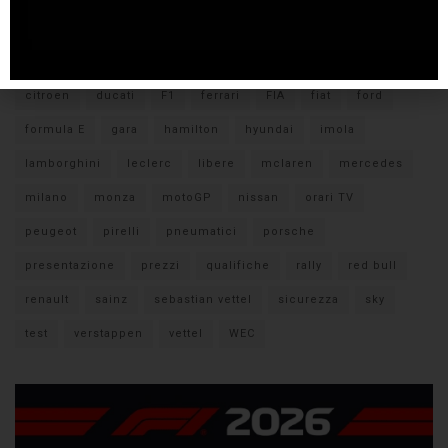
Tags
#F1
anteprima
audi
brembo
caratteristiche
citroen
ducati
F1
ferrari
FIA
fiat
ford
formula E
gara
hamilton
hyundai
imola
lamborghini
leclerc
libere
mclaren
mercedes
milano
monza
motoGP
nissan
orari TV
peugeot
pirelli
pneumatici
porsche
presentazione
prezzi
qualifiche
rally
red bull
renault
sainz
sebastian vettel
sicurezza
sky
test
verstappen
vettel
WEC