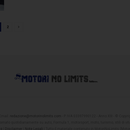
2
 Email:
redazione@motorinolimits.com
- P. IVA 03397990122 - Anno XIII - © Copyrigh
rnato quotidianamente su auto, Formula 1, motorsport, moto, turismo, stili di vita
ng
|
Disclaimer
|
Note Legali
| Tutto il materiale contenuto in MotoriNoLimits (Mot