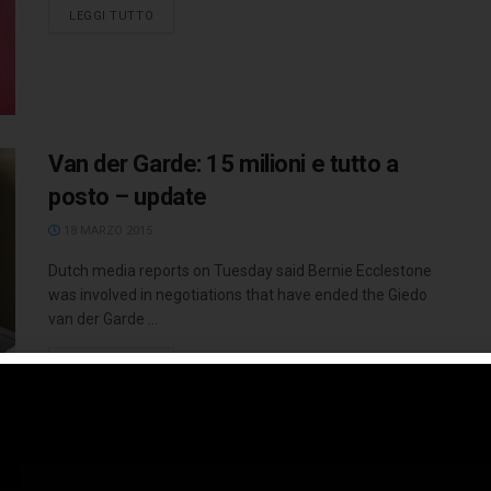
LEGGI TUTTO
Van der Garde: 15 milioni e tutto a
posto – update
18 MARZO 2015
Dutch media reports on Tuesday said Bernie Ecclestone
was involved in negotiations that have ended the Giedo
van der Garde ...
LEGGI TUTTO
Van der Garde si tira indietro. Una