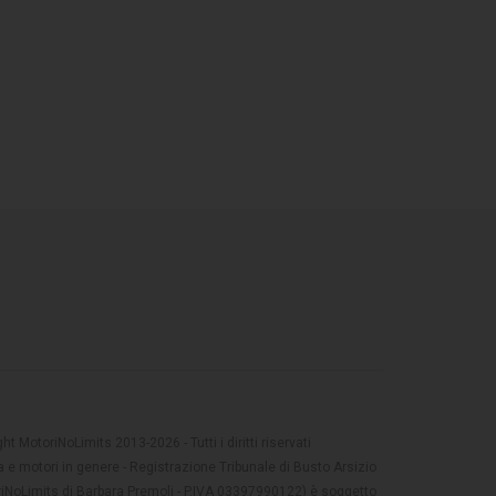
t MotoriNoLimits 2013-2026 - Tutti i diritti riservati
 e motori in genere - Registrazione Tribunale di Busto Arsizio
oriNoLimits di Barbara Premoli - P.IVA 03397990122) è soggetto