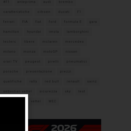
#F1
anteprima
audi
brembo
caratteristiche
citroen
ducati
F1
ferrari
FIA
fiat
ford
formula E
gara
hamilton
hyundai
imola
lamborghini
leclerc
libere
mclaren
mercedes
milano
monza
motoGP
nissan
orari TV
peugeot
pirelli
pneumatici
porsche
presentazione
prezzi
qualifiche
rally
red bull
renault
sainz
sebastian vettel
sicurezza
sky
test
verstappen
vettel
WEC