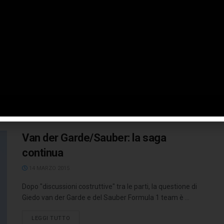
farsa!
14 MARZO 2015
Premessa: ci rimangiamo tutto quello che abbiamo
scritto ieri a proposito delle p***e di Van der Garde. Non
fai tutto ...
LEGGI TUTTO
Van der Garde/Sauber: la saga
continua
14 MARZO 2015
Dopo "discussioni costruttive" tra le parti, la questione di
Giedo van der Garde e del Sauber Formula 1 team è ...
LEGGI TUTTO