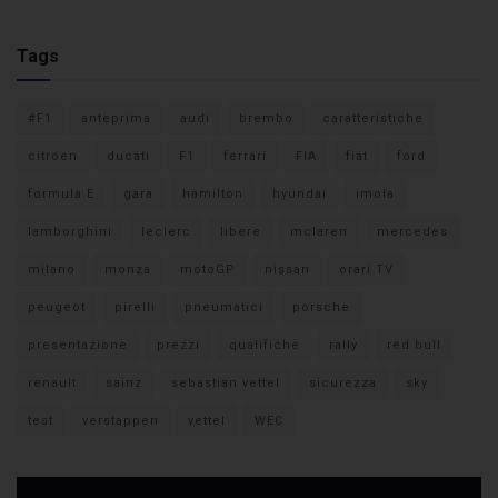
Tags
#F1
anteprima
audi
brembo
caratteristiche
citroen
ducati
F1
ferrari
FIA
fiat
ford
formula E
gara
hamilton
hyundai
imola
lamborghini
leclerc
libere
mclaren
mercedes
milano
monza
motoGP
nissan
orari TV
peugeot
pirelli
pneumatici
porsche
presentazione
prezzi
qualifiche
rally
red bull
renault
sainz
sebastian vettel
sicurezza
sky
test
verstappen
vettel
WEC