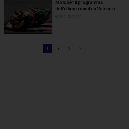
MotoGP: il programma
dell’ultimo round da Valencia
6 NOVEMBRE 2014
1
2
3