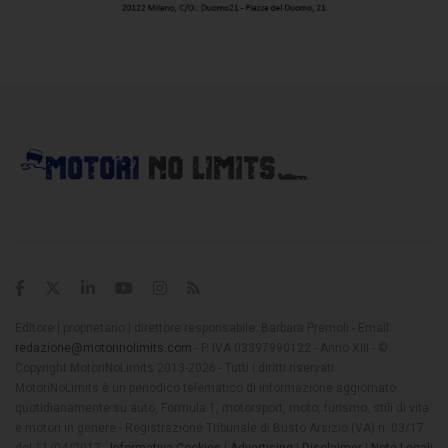
Editore | proprietario | direttore responsabile: Barbara Premoli - Email:
redazione@motorinolimits.com
- P. IVA 03397990122 - Anno XIII - ©
Copyright MotoriNoLimits 2013-2026 - Tutti i diritti riservati
MotoriNoLimits è un periodico telematico di informazione aggiornato
quotidianamente su auto, Formula 1, motorsport, moto, turismo, stili di vita
e motori in genere - Registrazione Tribunale di Busto Arsizio (VA) n. 03/17
del 11/04/2017 -
Informativa Cookies
|
Advertising
|
Disclaimer
|
Note Legali