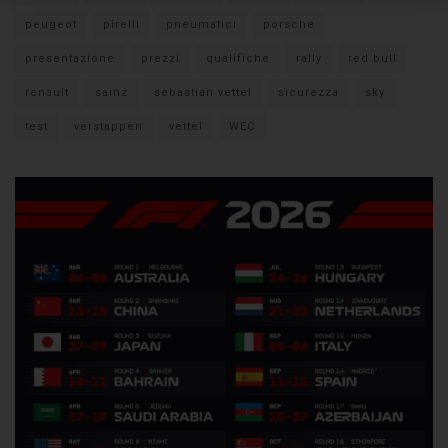
peugeot
pirelli
pneumatici
porsche
presentazione
prezzi
qualifiche
rally
red bull
renault
sainz
sebastian vettel
sicurezza
sky
test
verstappen
vettel
WEC