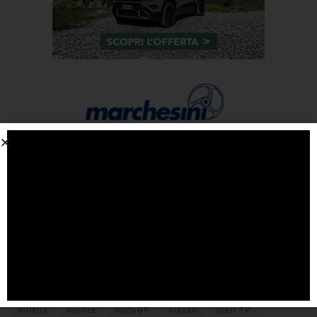
Tags
#F1
anteprima
audi
brembo
caratteristiche
citroen
ducati
F1
ferrari
FIA
fiat
ford
formula E
gara
hamilton
hyundai
imola
lamborghini
leclerc
libere
mclaren
mercedes
milano
monza
motoGP
nissan
orari TV