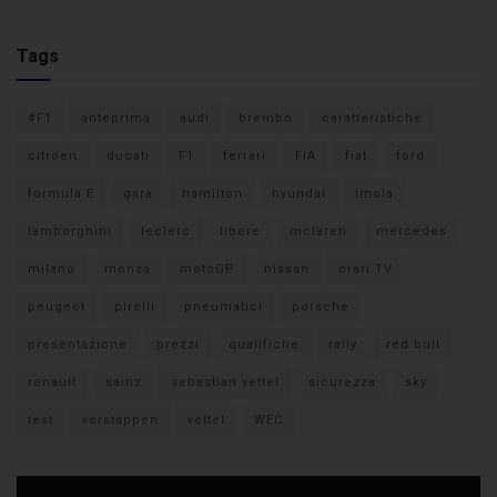
Tags
#F1
anteprima
audi
brembo
caratteristiche
citroen
ducati
F1
ferrari
FIA
fiat
ford
formula E
gara
hamilton
hyundai
imola
lamborghini
leclerc
libere
mclaren
mercedes
milano
monza
motoGP
nissan
orari TV
peugeot
pirelli
pneumatici
porsche
presentazione
prezzi
qualifiche
rally
red bull
renault
sainz
sebastian vettel
sicurezza
sky
test
verstappen
vettel
WEC