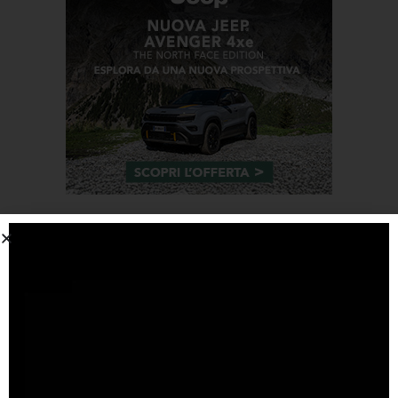
Tags
#F1
anteprima
audi
brembo
caratteristiche