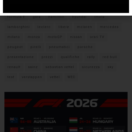
citroen
ducati
F1
ferrari
FIA
fiat
ford
formula E
gara
hamilton
hyundai
imola
lamborghini
leclerc
libere
mclaren
mercedes
milano
monza
motoGP
nissan
orari TV
peugeot
pirelli
pneumatici
porsche
presentazione
prezzi
qualifiche
rally
red bull
renault
sainz
sebastian vettel
sicurezza
sky
test
verstappen
vettel
WEC