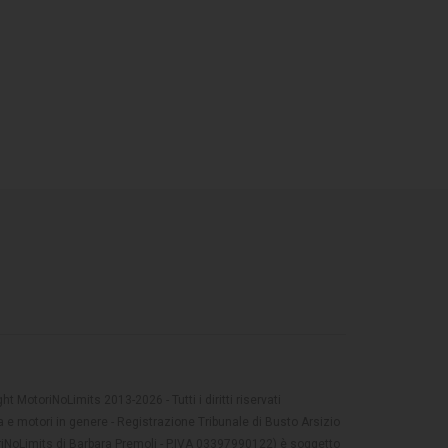
t MotoriNoLimits 2013-2026 - Tutti i diritti riservati
 e motori in genere - Registrazione Tribunale di Busto Arsizio
oriNoLimits di Barbara Premoli - P.IVA 03397990122) è soggetto