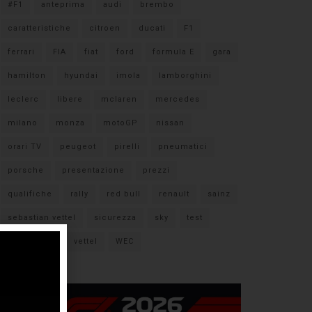
#F1
anteprima
audi
brembo
caratteristiche
citroen
ducati
F1
ferrari
FIA
fiat
ford
formula E
gara
hamilton
hyundai
imola
lamborghini
leclerc
libere
mclaren
mercedes
milano
monza
motoGP
nissan
orari TV
peugeot
pirelli
pneumatici
porsche
presentazione
prezzi
qualifiche
rally
red bull
renault
sainz
sebastian vettel
sicurezza
sky
test
verstappen
vettel
WEC