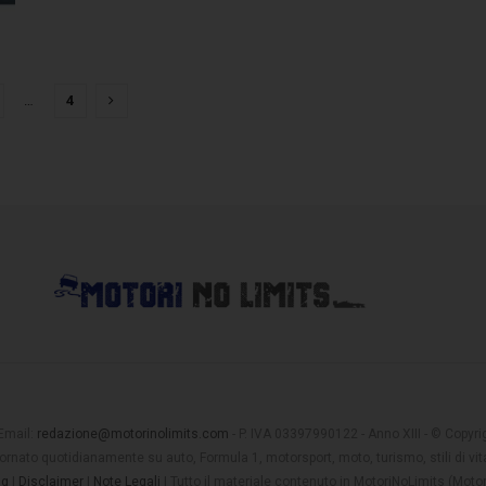
…
4
 Email:
redazione@motorinolimits.com
- P. IVA 03397990122 - Anno XIII - © Copyrigh
rnato quotidianamente su auto, Formula 1, motorsport, moto, turismo, stili di vita
ng
|
Disclaimer
|
Note Legali
| Tutto il materiale contenuto in MotoriNoLimits (Mot