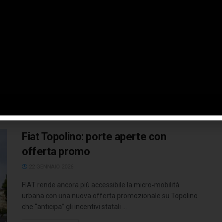
14 FEBBRAIO 2026
La Fiat Topolino, già simbolo di una mobilità leggera,
giocosa e sostenibile, presenta ora due importanti
aggiornamenti: il nuovo e ...
LEGGI TUTTO
Fiat Topolino: porte aperte con
offerta promo
22 GENNAIO 2026
FIAT rende ancora più accessibile la micro‑mobilità
urbana con una nuova offerta promozionale su Topolino
che “anticipa” gli incentivi statali ...