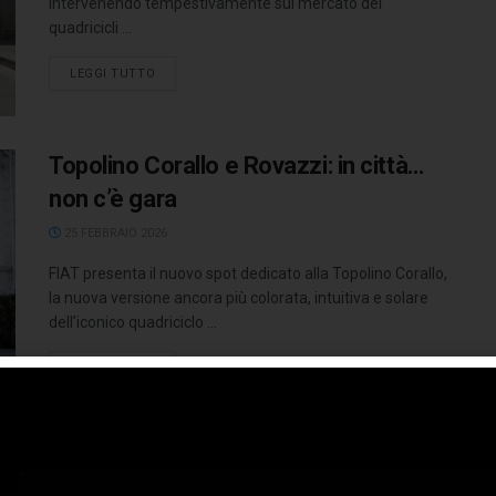
intervenendo tempestivamente sul mercato dei
quadricicli ...
LEGGI TUTTO
Topolino Corallo e Rovazzi: in città…
non c’è gara
25 FEBBRAIO 2026
FIAT presenta il nuovo spot dedicato alla Topolino Corallo,
la nuova versione ancora più colorata, intuitiva e solare
dell’iconico quadriciclo ...
LEGGI TUTTO
FIAT lancia la nuova Topolino Corallo