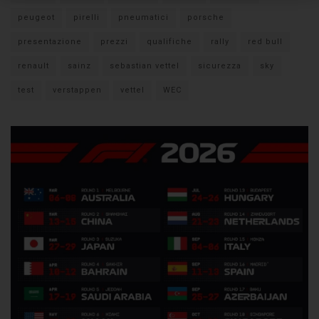
peugeot
pirelli
pneumatici
porsche
presentazione
prezzi
qualifiche
rally
red bull
renault
sainz
sebastian vettel
sicurezza
sky
test
verstappen
vettel
WEC