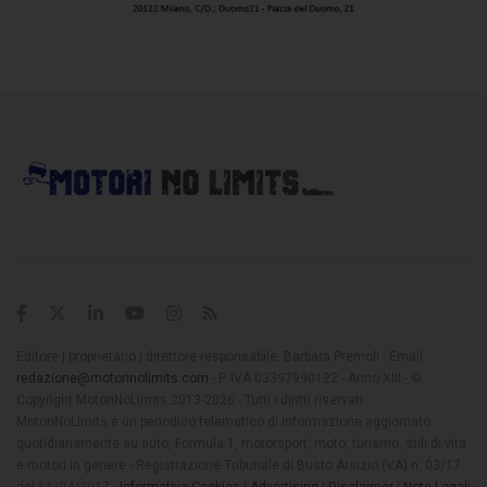
Editore | proprietario | direttore responsabile: Barbara Premoli - Email:
redazione@motorinolimits.com
- P. IVA 03397990122 - Anno XIII - ©
Copyright MotoriNoLimits 2013-2026 - Tutti i diritti riservati
MotoriNoLimits è un periodico telematico di informazione aggiornato
quotidianamente su auto, Formula 1, motorsport, moto, turismo, stili di vita
e motori in genere - Registrazione Tribunale di Busto Arsizio (VA) n. 03/17
del 11/04/2017 -
Informativa Cookies
|
Advertising
|
Disclaimer
|
Note Legali