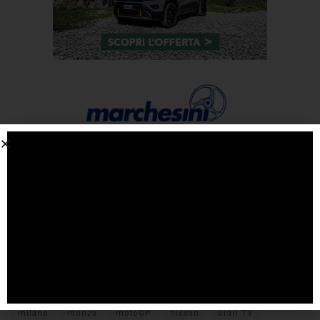
Tags
#F1
anteprima
audi
brembo
caratteristiche
citroen
ducati
F1
ferrari
FIA
fiat
ford
formula E
gara
hamilton
hyundai
imola
lamborghini
leclerc
libere
mclaren
mercedes
milano
monza
motoGP
nissan
orari TV