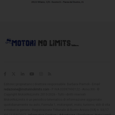
Editore | proprietario | direttore responsabile: Barbara Premoli - Email:
redazione@motorinolimits.com
- P. IVA 03397990122 - Anno XIII - ©
Copyright MotoriNoLimits 2013-2026 - Tutti i diritti riservati
MotoriNoLimits è un periodico telematico di informazione aggiornato
quotidianamente su auto, Formula 1, motorsport, moto, turismo, stili di vita
e motori in genere - Registrazione Tribunale di Busto Arsizio (VA) n. 03/17
del 11/04/2017 -
Informativa Cookies
|
Advertising
|
Disclaimer
|
Note Legali