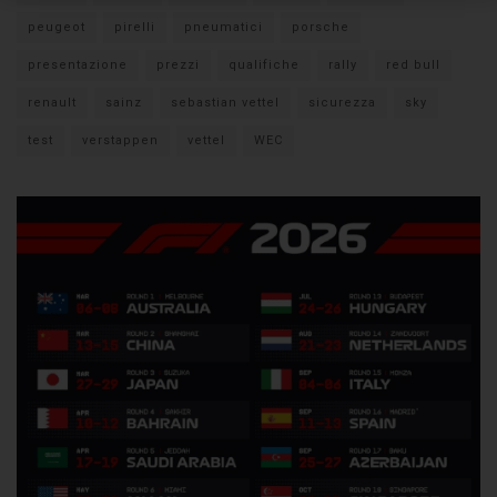
peugeot
pirelli
pneumatici
porsche
presentazione
prezzi
qualifiche
rally
red bull
renault
sainz
sebastian vettel
sicurezza
sky
test
verstappen
vettel
WEC