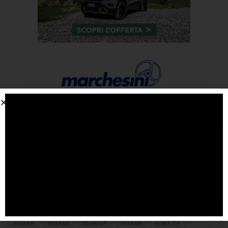
Tags
#F1
anteprima
audi
brembo
caratteristiche
citroen
ducati
F1
ferrari
FIA
fiat
ford
formula E
gara
hamilton
hyundai
imola
lamborghini
leclerc
libere
mclaren
mercedes
milano
monza
motoGP
nissan
orari TV