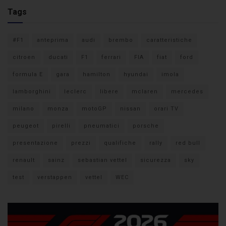
Tags
#F1
anteprima
audi
brembo
caratteristiche
citroen
ducati
F1
ferrari
FIA
fiat
ford
formula E
gara
hamilton
hyundai
imola
lamborghini
leclerc
libere
mclaren
mercedes
milano
monza
motoGP
nissan
orari TV
peugeot
pirelli
pneumatici
porsche
presentazione
prezzi
qualifiche
rally
red bull
renault
sainz
sebastian vettel
sicurezza
sky
test
verstappen
vettel
WEC