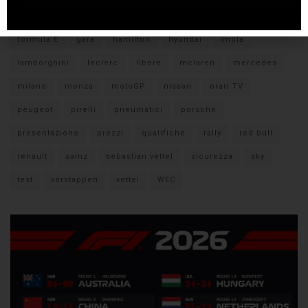
citroen
ducati
F1
ferrari
FIA
fiat
ford
formula E
gara
hamilton
hyundai
imola
lamborghini
leclerc
libere
mclaren
mercedes
milano
monza
motoGP
nissan
orari TV
peugeot
pirelli
pneumatici
porsche
presentazione
prezzi
qualifiche
rally
red bull
renault
sainz
sebastian vettel
sicurezza
sky
test
verstappen
vettel
WEC