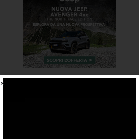
Tags
#F1
anteprima
audi
brembo
caratteristiche