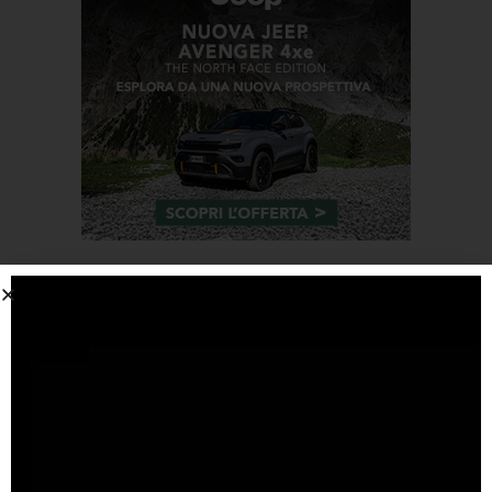
Tags
#F1
anteprima
audi
brembo
caratteristiche