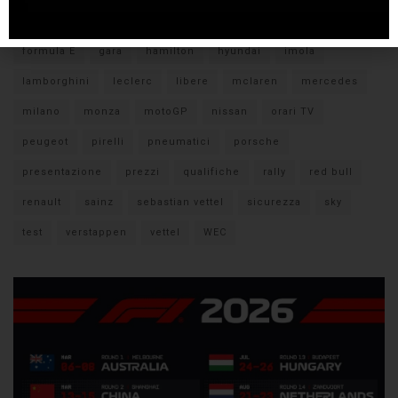
citroen
ducati
F1
ferrari
FIA
fiat
ford
formula E
gara
hamilton
hyundai
imola
lamborghini
leclerc
libere
mclaren
mercedes
milano
monza
motoGP
nissan
orari TV
peugeot
pirelli
pneumatici
porsche
presentazione
prezzi
qualifiche
rally
red bull
renault
sainz
sebastian vettel
sicurezza
sky
test
verstappen
vettel
WEC