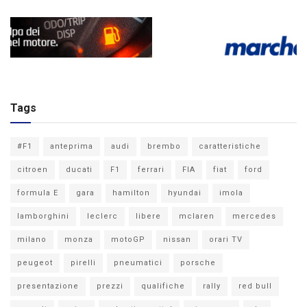
Tags
#F1
anteprima
audi
brembo
caratteristiche
citroen
ducati
F1
ferrari
FIA
fiat
ford
formula E
gara
hamilton
hyundai
imola
lamborghini
leclerc
libere
mclaren
mercedes
milano
monza
motoGP
nissan
orari TV
peugeot
pirelli
pneumatici
porsche
presentazione
prezzi
qualifiche
rally
red bull