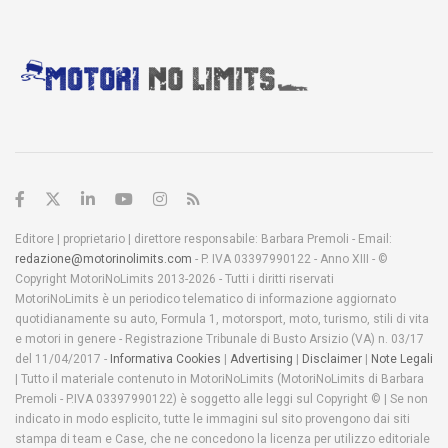
Editore | proprietario | direttore responsabile: Barbara Premoli - Email:
redazione@motorinolimits.com
- P. IVA 03397990122 - Anno XIII - ©
Copyright MotoriNoLimits 2013-2026 - Tutti i diritti riservati
MotoriNoLimits è un periodico telematico di informazione aggiornato
quotidianamente su auto, Formula 1, motorsport, moto, turismo, stili di vita
e motori in genere - Registrazione Tribunale di Busto Arsizio (VA) n. 03/17
del 11/04/2017 -
Informativa Cookies
|
Advertising
|
Disclaimer
|
Note Legali
| Tutto il materiale contenuto in MotoriNoLimits (MotoriNoLimits di Barbara
Premoli - P.IVA 03397990122) è soggetto alle leggi sul Copyright © | Se non
indicato in modo esplicito, tutte le immagini sul sito provengono dai siti
stampa di team e Case, che ne concedono la licenza per utilizzo editoriale