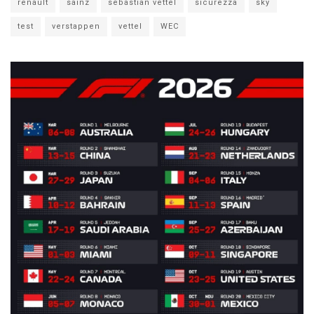
renault
sainz
sebastian vettel
sicurezza
sky
test
verstappen
vettel
WEC