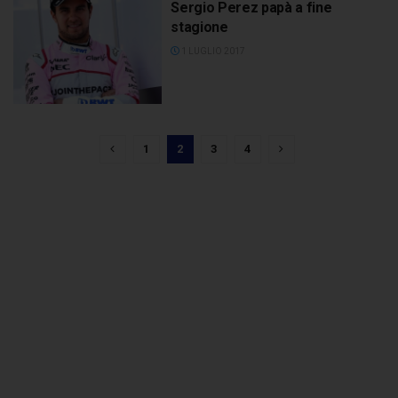
Sergio Perez papà a fine
stagione
1 LUGLIO 2017
1
2
3
4