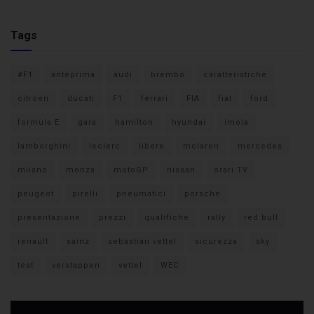
Tags
#F1
anteprima
audi
brembo
caratteristiche
citroen
ducati
F1
ferrari
FIA
fiat
ford
formula E
gara
hamilton
hyundai
imola
lamborghini
leclerc
libere
mclaren
mercedes
milano
monza
motoGP
nissan
orari TV
peugeot
pirelli
pneumatici
porsche
presentazione
prezzi
qualifiche
rally
red bull
renault
sainz
sebastian vettel
sicurezza
sky
test
verstappen
vettel
WEC