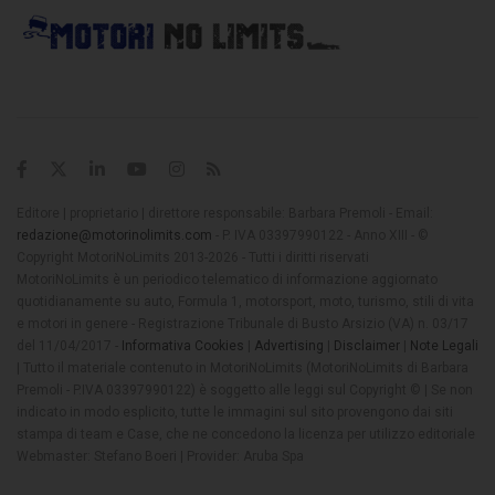
Editore | proprietario | direttore responsabile: Barbara Premoli - Email:
redazione@motorinolimits.com
- P. IVA 03397990122 - Anno XIII - ©
Copyright MotoriNoLimits 2013-2026 - Tutti i diritti riservati
MotoriNoLimits è un periodico telematico di informazione aggiornato
quotidianamente su auto, Formula 1, motorsport, moto, turismo, stili di vita
e motori in genere - Registrazione Tribunale di Busto Arsizio (VA) n. 03/17
del 11/04/2017 -
Informativa Cookies
|
Advertising
|
Disclaimer
|
Note Legali
| Tutto il materiale contenuto in MotoriNoLimits (MotoriNoLimits di Barbara
Premoli - P.IVA 03397990122) è soggetto alle leggi sul Copyright © | Se non
indicato in modo esplicito, tutte le immagini sul sito provengono dai siti
stampa di team e Case, che ne concedono la licenza per utilizzo editoriale
Webmaster: Stefano Boeri | Provider: Aruba Spa