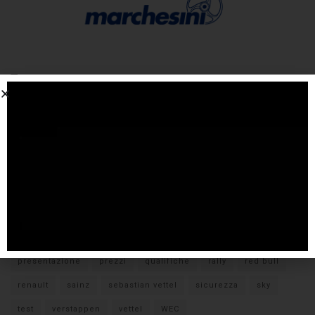
Tags
#F1
anteprima
audi
brembo
caratteristiche
citroen
ducati
F1
ferrari
FIA
fiat
ford
formula E
gara
hamilton
hyundai
imola
lamborghini
leclerc
libere
mclaren
mercedes
milano
monza
motoGP
nissan
orari TV
peugeot
pirelli
pneumatici
porsche
presentazione
prezzi
qualifiche
rally
red bull
renault
sainz
sebastian vettel
sicurezza
sky
test
verstappen
vettel
WEC