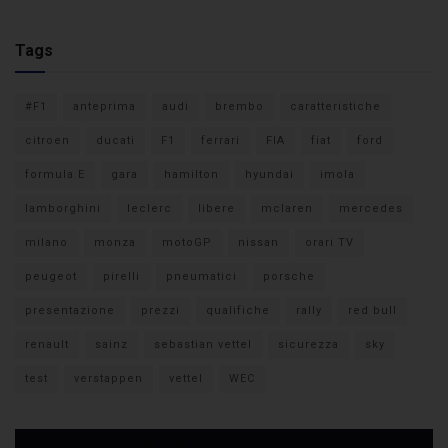
Tags
#F1
anteprima
audi
brembo
caratteristiche
citroen
ducati
F1
ferrari
FIA
fiat
ford
formula E
gara
hamilton
hyundai
imola
lamborghini
leclerc
libere
mclaren
mercedes
milano
monza
motoGP
nissan
orari TV
peugeot
pirelli
pneumatici
porsche
presentazione
prezzi
qualifiche
rally
red bull
renault
sainz
sebastian vettel
sicurezza
sky
test
verstappen
vettel
WEC