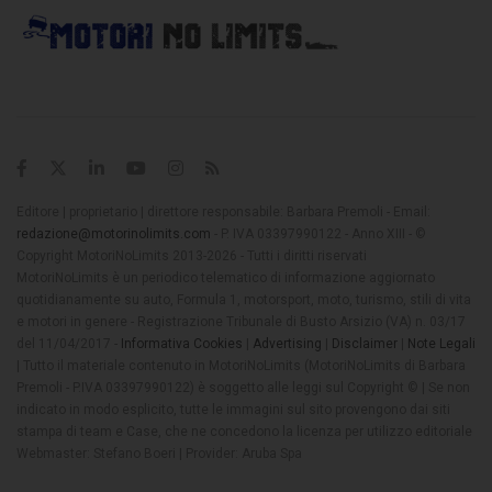
Editore | proprietario | direttore responsabile: Barbara Premoli - Email:
redazione@motorinolimits.com
- P. IVA 03397990122 - Anno XIII - ©
Copyright MotoriNoLimits 2013-2026 - Tutti i diritti riservati
MotoriNoLimits è un periodico telematico di informazione aggiornato
quotidianamente su auto, Formula 1, motorsport, moto, turismo, stili di vita
e motori in genere - Registrazione Tribunale di Busto Arsizio (VA) n. 03/17
del 11/04/2017 -
Informativa Cookies
|
Advertising
|
Disclaimer
|
Note Legali
| Tutto il materiale contenuto in MotoriNoLimits (MotoriNoLimits di Barbara
Premoli - P.IVA 03397990122) è soggetto alle leggi sul Copyright © | Se non
indicato in modo esplicito, tutte le immagini sul sito provengono dai siti
stampa di team e Case, che ne concedono la licenza per utilizzo editoriale
Webmaster: Stefano Boeri | Provider: Aruba Spa