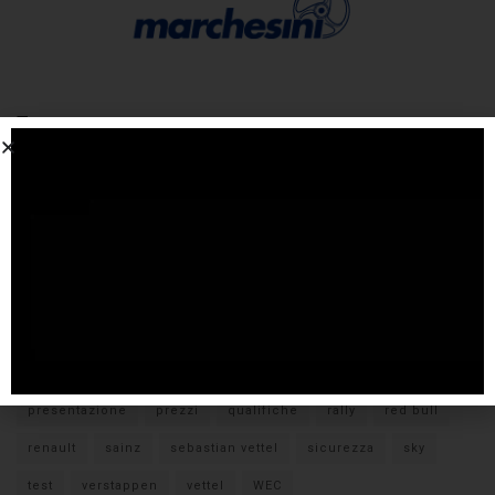
Tags
#F1
anteprima
audi
brembo
caratteristiche
citroen
ducati
F1
ferrari
FIA
fiat
ford
formula E
gara
hamilton
hyundai
imola
lamborghini
leclerc
libere
mclaren
mercedes
milano
monza
motoGP
nissan
orari TV
peugeot
pirelli
pneumatici
porsche
presentazione
prezzi
qualifiche
rally
red bull
renault
sainz
sebastian vettel
sicurezza
sky
test
verstappen
vettel
WEC