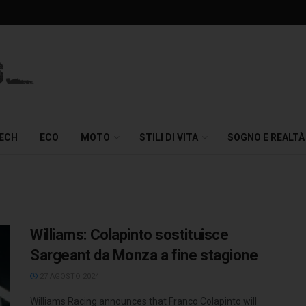
TECH
ECO
MOTO
STILI DI VITA
SOGNO E REALTÀ
Williams: Colapinto sostituisce
Sargeant da Monza a fine stagione
27 AGOSTO 2024
Williams Racing announces that Franco Colapinto will