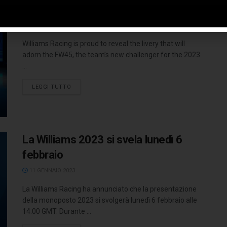
nuovi partner
6 FEBBRAIO 2023
Williams Racing is proud to reveal the livery that will
adorn the FW45, the team’s new challenger for the 2023
...
LEGGI TUTTO
La Williams 2023 si svela lunedì 6
febbraio
11 GENNAIO 2023
La Williams Racing ha annunciato che la presentazione
della monoposto 2023 si svolgerà lunedì 6 febbraio alle
14.00 GMT. Durante ...