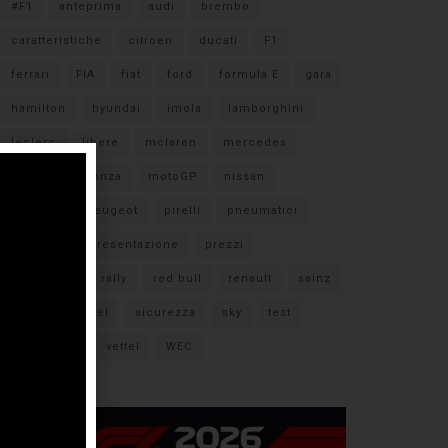
#F1
anteprima
audi
brembo
caratteristiche
citroen
ducati
F1
ferrari
FIA
fiat
ford
formula E
gara
hamilton
hyundai
imola
lamborghini
leclerc
libere
mclaren
mercedes
milano
monza
motoGP
nissan
orari TV
peugeot
pirelli
pneumatici
porsche
presentazione
prezzi
qualifiche
rally
red bull
renault
sainz
sebastian vettel
sicurezza
sky
test
verstappen
vettel
WEC