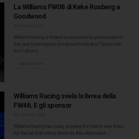
La Williams FW08 di Keke Rosberg a
Goodwood
19 MARZO 2024
Williams Racing is thrilled to announce its participation in
this year's prestigious Goodwood Festival of Speed with
its F1 drivers ...
LEGGI TUTTO
Williams Racing svela la livrea della
FW46. E gli sponsor
5 FEBBRAIO 2024
Williams Racing has today unveiled the team’s new livery
for the car that will be driven by Alex Albon and ...