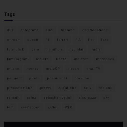
Tags
#F1
anteprima
audi
brembo
caratteristiche
citroen
ducati
F1
ferrari
FIA
fiat
ford
formula E
gara
hamilton
hyundai
imola
lamborghini
leclerc
libere
mclaren
mercedes
milano
monza
motoGP
nissan
orari TV
peugeot
pirelli
pneumatici
porsche
presentazione
prezzi
qualifiche
rally
red bull
renault
sainz
sebastian vettel
sicurezza
sky
test
verstappen
vettel
WEC