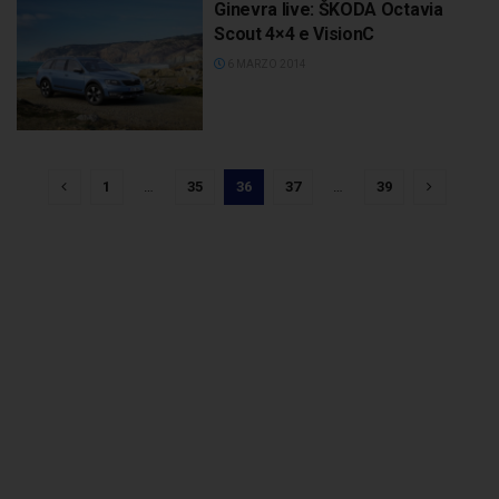
Ginevra live: ŠKODA Octavia
Scout 4×4 e VisionC
6 MARZO 2014
1
…
35
36
37
…
39