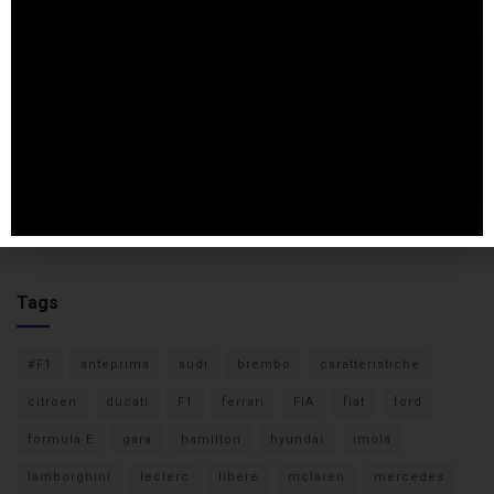
Tags
#F1
anteprima
audi
brembo
caratteristiche
citroen
ducati
F1
ferrari
FIA
fiat
ford
formula E
gara
hamilton
hyundai
imola
lamborghini
leclerc
libere
mclaren
mercedes