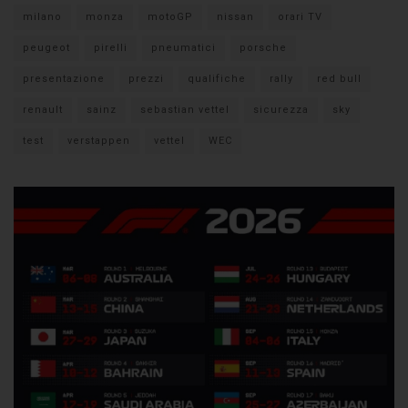
milano
monza
motoGP
nissan
orari TV
peugeot
pirelli
pneumatici
porsche
presentazione
prezzi
qualifiche
rally
red bull
renault
sainz
sebastian vettel
sicurezza
sky
test
verstappen
vettel
WEC