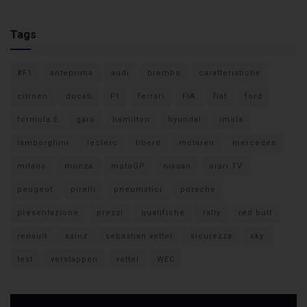
Tags
#F1
anteprima
audi
brembo
caratteristiche
citroen
ducati
F1
ferrari
FIA
fiat
ford
formula E
gara
hamilton
hyundai
imola
lamborghini
leclerc
libere
mclaren
mercedes
milano
monza
motoGP
nissan
orari TV
peugeot
pirelli
pneumatici
porsche
presentazione
prezzi
qualifiche
rally
red bull
renault
sainz
sebastian vettel
sicurezza
sky
test
verstappen
vettel
WEC