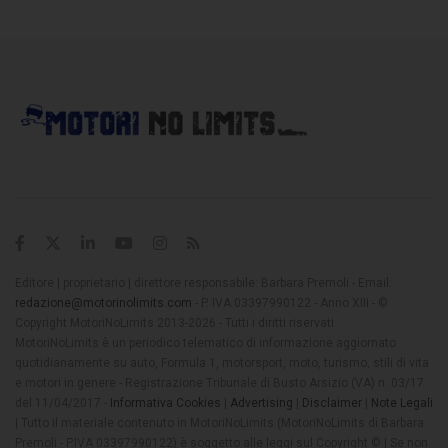
Editore | proprietario | direttore responsabile: Barbara Premoli - Email:
redazione@motorinolimits.com
- P. IVA 03397990122 - Anno XIII - ©
Copyright MotoriNoLimits 2013-2026 - Tutti i diritti riservati
MotoriNoLimits è un periodico telematico di informazione aggiornato
quotidianamente su auto, Formula 1, motorsport, moto, turismo, stili di vita
e motori in genere - Registrazione Tribunale di Busto Arsizio (VA) n. 03/17
del 11/04/2017 -
Informativa Cookies
|
Advertising
|
Disclaimer
|
Note Legali
| Tutto il materiale contenuto in MotoriNoLimits (MotoriNoLimits di Barbara
Premoli - P.IVA 03397990122) è soggetto alle leggi sul Copyright © | Se non