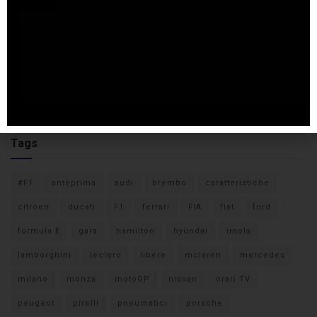
Tags
#F1
anteprima
audi
brembo
caratteristiche
citroen
ducati
F1
ferrari
FIA
fiat
ford
formula E
gara
hamilton
hyundai
imola
lamborghini
leclerc
libere
mclaren
mercedes
milano
monza
motoGP
nissan
orari TV
peugeot
pirelli
pneumatici
porsche