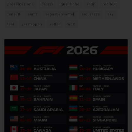
presentazione
prezzi
qualifiche
rally
red bull
renault
sainz
sebastian vettel
sicurezza
sky
test
verstappen
vettel
WEC