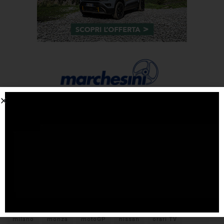
Tags
#F1
anteprima
audi
brembo
caratteristiche
citroen
ducati
F1
ferrari
FIA
fiat
ford
formula E
gara
hamilton
hyundai
imola
lamborghini
leclerc
libere
mclaren
mercedes
milano
monza
motoGP
nissan
orari TV