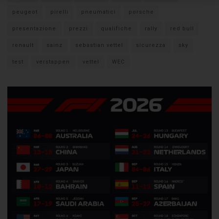
peugeot
pirelli
pneumatici
porsche
presentazione
prezzi
qualifiche
rally
red bull
renault
sainz
sebastian vettel
sicurezza
sky
test
verstappen
vettel
WEC