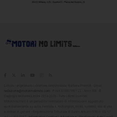
Editore | proprietario | direttore responsabile: Barbara Premoli - Email:
redazione@motorinolimits.com
- P. IVA 03397990122 - Anno XIII - ©
Copyright MotoriNoLimits 2013-2026 - Tutti i diritti riservati
MotoriNoLimits è un periodico telematico di informazione aggiornato
quotidianamente su auto, Formula 1, motorsport, moto, turismo, stili di vita
e motori in genere - Registrazione Tribunale di Busto Arsizio (VA) n. 03/17
del 11/04/2017 -
Informativa Cookies
|
Advertising
|
Disclaimer
|
Note Legali