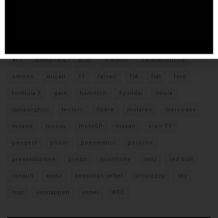
Tags
#F1
anteprima
audi
brembo
caratteristiche
citroen
ducati
F1
ferrari
FIA
fiat
ford
formula E
gara
hamilton
hyundai
imola
lamborghini
leclerc
libere
mclaren
mercedes
milano
monza
motoGP
nissan
orari TV
peugeot
pirelli
pneumatici
porsche
presentazione
prezzi
qualifiche
rally
red bull
renault
sainz
sebastian vettel
sicurezza
sky
test
verstappen
vettel
WEC