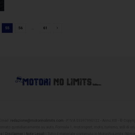
55
56
…
61
 Email:
redazione@motorinolimits.com
- P. IVA 03397990122 - Anno XIII - © Copyrigh
rnato quotidianamente su auto, Formula 1, motorsport, moto, turismo, stili di vita
ng
|
Disclaimer
|
Note Legali
| Tutto il materiale contenuto in MotoriNoLimits (Mot