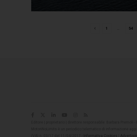
1
…
54
Editore | proprietario | direttore responsabile: Barbara Premoli -
MotoriNoLimits è un periodico telematico di informazione aggio
(VA) n. 03/17 del 11/04/2017 -
Informativa Cookies
|
Advertisi