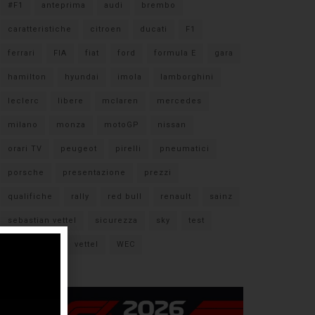
#F1
anteprima
audi
brembo
caratteristiche
citroen
ducati
F1
ferrari
FIA
fiat
ford
formula E
gara
hamilton
hyundai
imola
lamborghini
leclerc
libere
mclaren
mercedes
milano
monza
motoGP
nissan
orari TV
peugeot
pirelli
pneumatici
porsche
presentazione
prezzi
qualifiche
rally
red bull
renault
sainz
sebastian vettel
sicurezza
sky
test
verstappen
vettel
WEC