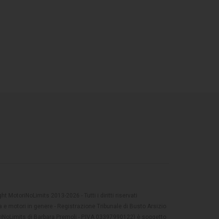
t MotoriNoLimits 2013-2026 - Tutti i diritti riservati
 e motori in genere - Registrazione Tribunale di Busto Arsizio
oriNoLimits di Barbara Premoli - P.IVA 03397990122) è soggetto