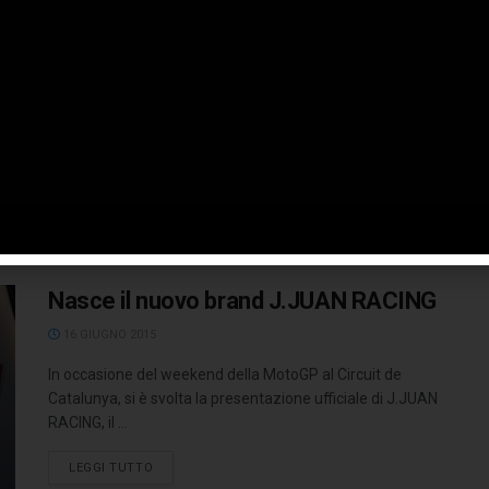
17 SETTEMBRE 2015
Oggi ad Arese, presso il rinnovato Museo Storico Alfa
Romeo, è stata presentata la Giulia, nella versione top di
gamma ...
LEGGI TUTTO
Nasce il nuovo brand J.JUAN RACING
16 GIUGNO 2015
In occasione del weekend della MotoGP al Circuit de
Catalunya, si è svolta la presentazione ufficiale di J.JUAN
RACING, il ...
LEGGI TUTTO