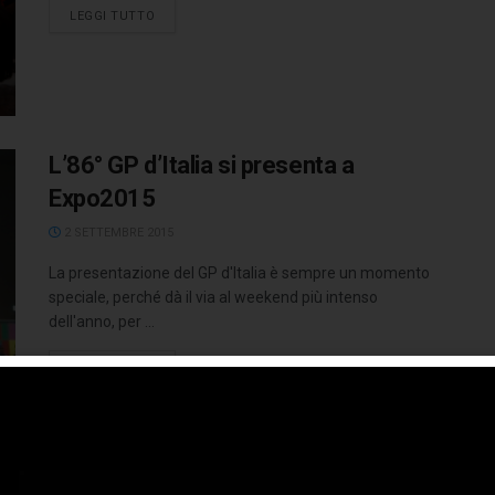
LEGGI TUTTO
L’86° GP d’Italia si presenta a
Expo2015
2 SETTEMBRE 2015
La presentazione del GP d'Italia è sempre un momento
speciale, perché dà il via al weekend più intenso
dell'anno, per ...
LEGGI TUTTO
Alfa Romeo: ecco la nuova Giulia