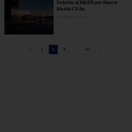
Debutto al MAXXI per Nuova
Mazda CX-6e
23 FEBBRAIO 2026
1
2
3
…
61