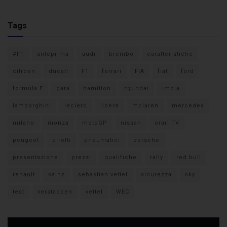
Tags
#F1
anteprima
audi
brembo
caratteristiche
citroen
ducati
F1
ferrari
FIA
fiat
ford
formula E
gara
hamilton
hyundai
imola
lamborghini
leclerc
libere
mclaren
mercedes
milano
monza
motoGP
nissan
orari TV
peugeot
pirelli
pneumatici
porsche
presentazione
prezzi
qualifiche
rally
red bull
renault
sainz
sebastian vettel
sicurezza
sky
test
verstappen
vettel
WEC