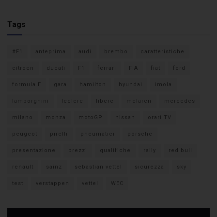
Tags
#F1
anteprima
audi
brembo
caratteristiche
citroen
ducati
F1
ferrari
FIA
fiat
ford
formula E
gara
hamilton
hyundai
imola
lamborghini
leclerc
libere
mclaren
mercedes
milano
monza
motoGP
nissan
orari TV
peugeot
pirelli
pneumatici
porsche
presentazione
prezzi
qualifiche
rally
red bull
renault
sainz
sebastian vettel
sicurezza
sky
test
verstappen
vettel
WEC