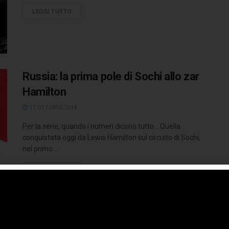
LEGGI TUTTO
Russia: la prima pole di Sochi allo zar
Hamilton
11 OTTOBRE 2014
Per la serie, quando i numeri dicono tutto… Quella
conquistata oggi da Lewis Hamilton sul circuito di Sochi,
nel primo ...
LEGGI TUTTO
Giappone: Rosberg-Hamilton, Alonso