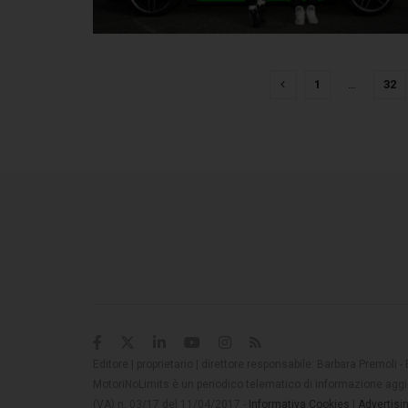
1
…
32
Editore | proprietario | direttore responsabile: Barbara Premoli -
MotoriNoLimits è un periodico telematico di informazione aggio
(VA) n. 03/17 del 11/04/2017 -
Informativa Cookies
|
Advertisi