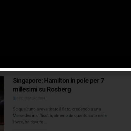
5°
17 DICEMBRE 2014
Nel giorno dell'annuncio bomba del divorzio
(consensuale) di Sebastian Vettel dalla RBR, l'azione si è
concentrata sulla pista, dove sono ...
LEGGI TUTTO
Singapore: Hamilton in pole per 7
millesimi su Rosberg
17 DICEMBRE 2014
Se qualcuno aveva tirato il fiato, credendo a una
Mercedes in difficoltà, almeno da quanto visto nelle
libere, ha dovuto ...