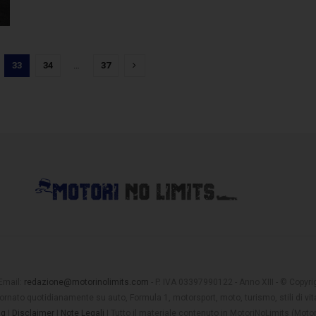
33
34
…
37
 Email:
redazione@motorinolimits.com
- P. IVA 03397990122 - Anno XIII - © Copyrigh
rnato quotidianamente su auto, Formula 1, motorsport, moto, turismo, stili di vita
ng
|
Disclaimer
|
Note Legali
| Tutto il materiale contenuto in MotoriNoLimits (Mot