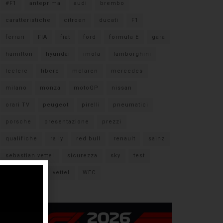
#F1
anteprima
audi
brembo
caratteristiche
citroen
ducati
F1
ferrari
FIA
fiat
ford
formula E
gara
hamilton
hyundai
imola
lamborghini
leclerc
libere
mclaren
mercedes
milano
monza
motoGP
nissan
orari TV
peugeot
pirelli
pneumatici
porsche
presentazione
prezzi
qualifiche
rally
red bull
renault
sainz
sebastian vettel
sicurezza
sky
test
verstappen
vettel
WEC