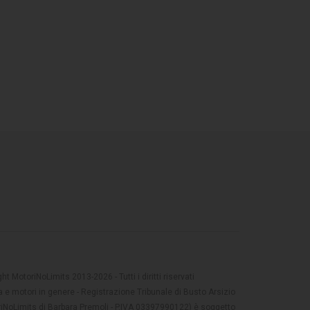
t MotoriNoLimits 2013-2026 - Tutti i diritti riservati
 e motori in genere - Registrazione Tribunale di Busto Arsizio
oriNoLimits di Barbara Premoli - P.IVA 03397990122) è soggetto