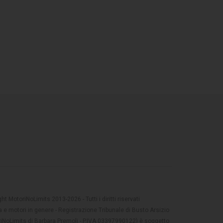
t MotoriNoLimits 2013-2026 - Tutti i diritti riservati
 e motori in genere - Registrazione Tribunale di Busto Arsizio
oriNoLimits di Barbara Premoli - P.IVA 03397990122) è soggetto