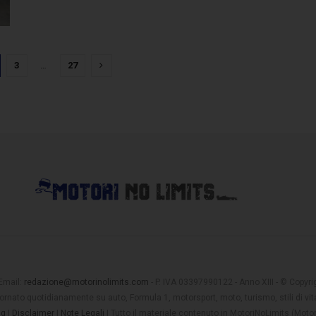
3
…
27
 Email:
redazione@motorinolimits.com
- P. IVA 03397990122 - Anno XIII - © Copyrigh
rnato quotidianamente su auto, Formula 1, motorsport, moto, turismo, stili di vita
ng
|
Disclaimer
|
Note Legali
| Tutto il materiale contenuto in MotoriNoLimits (Mot