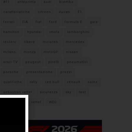
#F1
anteprima
audi
brembo
caratteristiche
citroen
ducati
F1
ferrari
FIA
fiat
ford
formula E
gara
hamilton
hyundai
imola
lamborghini
leclerc
libere
mclaren
mercedes
milano
monza
motoGP
nissan
orari TV
peugeot
pirelli
pneumatici
porsche
presentazione
prezzi
qualifiche
rally
red bull
renault
sainz
sebastian vettel
sicurezza
sky
test
verstappen
vettel
WEC