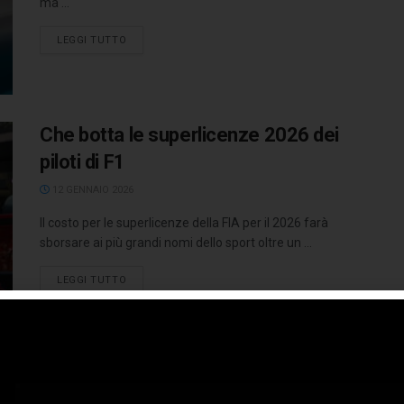
ma ...
LEGGI TUTTO
Che botta le superlicenze 2026 dei
piloti di F1
12 GENNAIO 2026
Il costo per le superlicenze della FIA per il 2026 farà
sborsare ai più grandi nomi dello sport oltre un ...
LEGGI TUTTO
I Dacia Sandriders pronti per la sfida