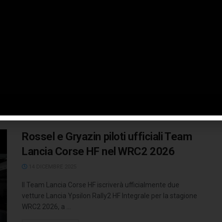
della Dakar 2026
2 GENNAIO 2026
Ci siamo! I Dacia Sandriders si preparano a vivere, per la
seconda volta, l'avventura per eccellenza del motorsport
prendendo il ...
LEGGI TUTTO
Rossel e Gryazin piloti ufficiali Team
Lancia Corse HF nel WRC2 2026
14 DICEMBRE 2025
Il Team Lancia Corse HF iscriverà ufficialmente due
vetture Lancia Ypsilon Rally2 HF Integrale per la stagione
WRC2 2026, a ...