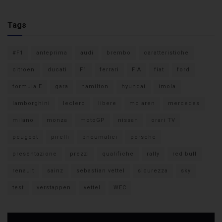
Tags
#F1
anteprima
audi
brembo
caratteristiche
citroen
ducati
F1
ferrari
FIA
fiat
ford
formula E
gara
hamilton
hyundai
imola
lamborghini
leclerc
libere
mclaren
mercedes
milano
monza
motoGP
nissan
orari TV
peugeot
pirelli
pneumatici
porsche
presentazione
prezzi
qualifiche
rally
red bull
renault
sainz
sebastian vettel
sicurezza
sky
test
verstappen
vettel
WEC