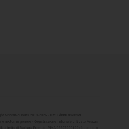
t MotoriNoLimits 2013-2026 - Tutti i diritti riservati
 e motori in genere - Registrazione Tribunale di Busto Arsizio
oriNoLimits di Barbara Premoli - P.IVA 03397990122) è soggetto