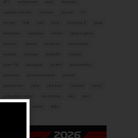
#F1
anteprima
audi
brembo
caratteristiche
citroen
ducati
F1
ferrari
FIA
fiat
ford
formula E
gara
hamilton
hyundai
imola
lamborghini
leclerc
libere
mclaren
mercedes
milano
monza
motoGP
nissan
orari TV
peugeot
pirelli
pneumatici
porsche
presentazione
prezzi
qualifiche
rally
red bull
renault
sainz
sebastian vettel
sicurezza
sky
test
verstappen
vettel
WEC