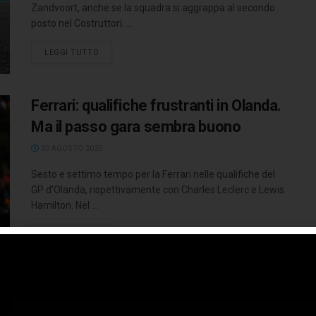
Zandvoort, anche se la squadra si aggrappa al secondo
posto nel Costruttori. ...
LEGGI TUTTO
Ferrari: qualifiche frustranti in Olanda.
Ma il passo gara sembra buono
30 AGOSTO 2025
Sesto e settimo tempo per la Ferrari nelle qualifiche del
GP d'Olanda, rispettivamente con Charles Leclerc e Lewis
Hamilton. Nel ...
LEGGI TUTTO
Olanda: ci sono tutti gli ingredienti per