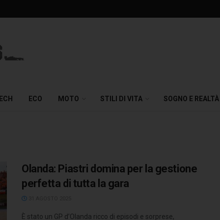
TECH
ECO
MOTO
STILI DI VITA
SOGNO E REALTÀ
Olanda: Piastri domina per la gestione
perfetta di tutta la gara
31 AGOSTO 2025
È stato un GP d’Olanda ricco di episodi e sorprese,