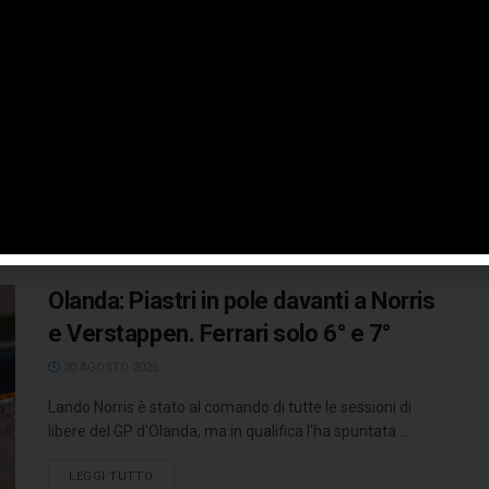
una gara combattuta e incerta
31 AGOSTO 2025
Dopo aver occupato la prima posizione nelle tre sessioni
di libere in Olanda e nei primi due segmenti delle
qualifiche, ...
LEGGI TUTTO
Olanda: Piastri in pole davanti a Norris
e Verstappen. Ferrari solo 6° e 7°
30 AGOSTO 2025
Lando Norris è stato al comando di tutte le sessioni di
libere del GP d'Olanda, ma in qualifica l'ha spuntata ...
LEGGI TUTTO