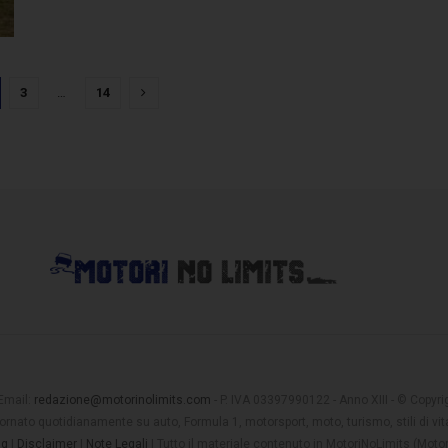
3
…
14
 Email:
redazione@motorinolimits.com
- P. IVA 03397990122 - Anno XIII - © Copyrigh
rnato quotidianamente su auto, Formula 1, motorsport, moto, turismo, stili di vita
ng
|
Disclaimer
|
Note Legali
| Tutto il materiale contenuto in MotoriNoLimits (Mot