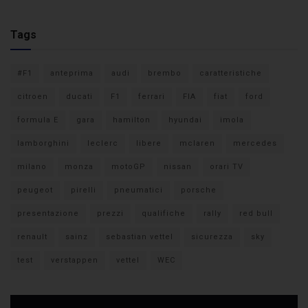
Tags
#F1
anteprima
audi
brembo
caratteristiche
citroen
ducati
F1
ferrari
FIA
fiat
ford
formula E
gara
hamilton
hyundai
imola
lamborghini
leclerc
libere
mclaren
mercedes
milano
monza
motoGP
nissan
orari TV
peugeot
pirelli
pneumatici
porsche
presentazione
prezzi
qualifiche
rally
red bull
renault
sainz
sebastian vettel
sicurezza
sky
test
verstappen
vettel
WEC