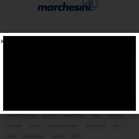
Tags
#F1
anteprima
audi
brembo
caratteristiche
citroen
ducati
F1
ferrari
FIA
fiat
ford
formula E
gara
hamilton
hyundai
imola
lamborghini
leclerc
libere
mclaren
mercedes
milano
monza
motoGP
nissan
orari TV
peugeot
pirelli
pneumatici
porsche
presentazione
prezzi
qualifiche
rally
red bull
renault
sainz
sebastian vettel
sicurezza
sky
test
verstappen
vettel
WEC