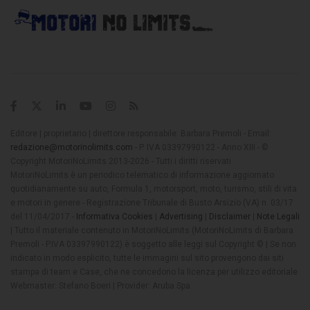
Editore | proprietario | direttore responsabile: Barbara Premoli - Email:
redazione@motorinolimits.com
- P. IVA 03397990122 - Anno XIII - ©
Copyright MotoriNoLimits 2013-2026 - Tutti i diritti riservati
MotoriNoLimits è un periodico telematico di informazione aggiornato
quotidianamente su auto, Formula 1, motorsport, moto, turismo, stili di vita
e motori in genere - Registrazione Tribunale di Busto Arsizio (VA) n. 03/17
del 11/04/2017 -
Informativa Cookies
|
Advertising
|
Disclaimer
|
Note Legali
| Tutto il materiale contenuto in MotoriNoLimits (MotoriNoLimits di Barbara
Premoli - P.IVA 03397990122) è soggetto alle leggi sul Copyright © | Se non
indicato in modo esplicito, tutte le immagini sul sito provengono dai siti
stampa di team e Case, che ne concedono la licenza per utilizzo editoriale
Webmaster: Stefano Boeri | Provider: Aruba Spa