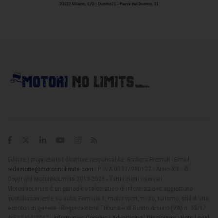
Editore | proprietario | direttore responsabile: Barbara Premoli - Email:
redazione@motorinolimits.com
- P. IVA 03397990122 - Anno XIII - ©
Copyright MotoriNoLimits 2013-2026 - Tutti i diritti riservati
MotoriNoLimits è un periodico telematico di informazione aggiornato
quotidianamente su auto, Formula 1, motorsport, moto, turismo, stili di vita
e motori in genere - Registrazione Tribunale di Busto Arsizio (VA) n. 03/17
del 11/04/2017 -
Informativa Cookies
|
Advertising
|
Disclaimer
|
Note Legali