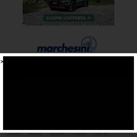
Tags
#F1
anteprima
audi
brembo
caratteristiche
citroen
ducati
F1
ferrari
FIA
fiat
ford
formula E
gara
hamilton
hyundai
imola
lamborghini
leclerc
libere
mclaren
mercedes
milano
monza
motoGP
nissan
orari TV