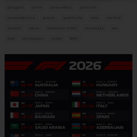
peugeot
pirelli
pneumatici
porsche
presentazione
prezzi
qualifiche
rally
red bull
renault
sainz
sebastian vettel
sicurezza
sky
test
verstappen
vettel
WEC