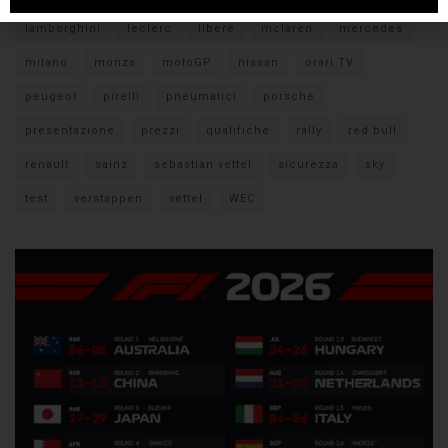
lamborghini
leclerc
libere
mclaren
mercedes
milano
monza
motoGP
nissan
orari TV
peugeot
pirelli
pneumatici
porsche
presentazione
prezzi
qualifiche
rally
red bull
renault
sainz
sebastian vettel
sicurezza
sky
test
verstappen
vettel
WEC