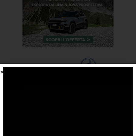
Tags
#F1
anteprima
audi
brembo
caratteristiche
citroen
ducati
F1
ferrari
FIA
fiat
ford
formula E
gara
hamilton
hyundai
imola