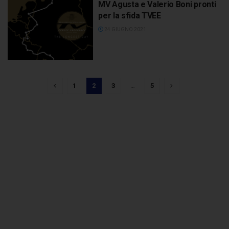
MV Agusta e Valerio Boni pronti
per la sfida TVEE
24 GIUGNO 2021
1
2
3
…
5