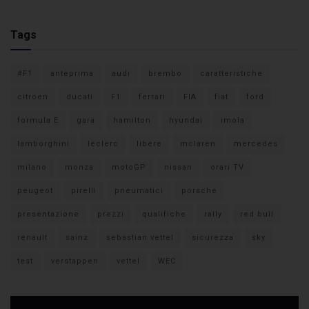
Tags
#F1
anteprima
audi
brembo
caratteristiche
citroen
ducati
F1
ferrari
FIA
fiat
ford
formula E
gara
hamilton
hyundai
imola
lamborghini
leclerc
libere
mclaren
mercedes
milano
monza
motoGP
nissan
orari TV
peugeot
pirelli
pneumatici
porsche
presentazione
prezzi
qualifiche
rally
red bull
renault
sainz
sebastian vettel
sicurezza
sky
test
verstappen
vettel
WEC